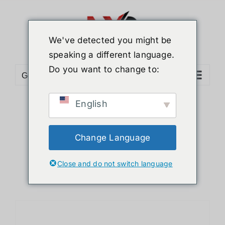
ข้าม
ไป
ยัง
We've detected you might be
เนื้อหา
speaking a different language.
Do you want to change to:
Go to...
English
Sort by
Default Order
Show
24 Products
Change Language
Close and do not switch language