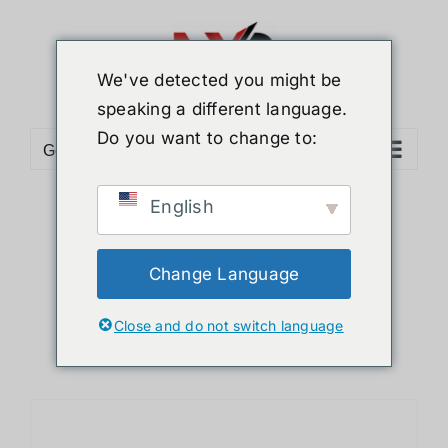
ข้าม
ไป
ยัง
We've detected you might be
เนื้อหา
speaking a different language.
Do you want to change to:
Go to...
English
Sort by
Popularity
Show
12 Products
Change Language
Close and do not switch language