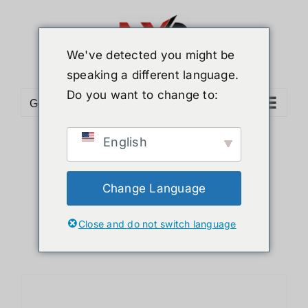
ข้าม
ไป
ยัง
We've detected you might be
เนื้อหา
speaking a different language.
Do you want to change to:
Go to...
English
Sort by
Popularity
Show
12 Products
Change Language
Close and do not switch language