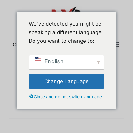
ข้าม
ไป
ยัง
We've detected you might be
เนื้อหา
speaking a different language.
Do you want to change to:
Go to...
English
Sort by
Date
Show
12 Products
Change Language
Close and do not switch language