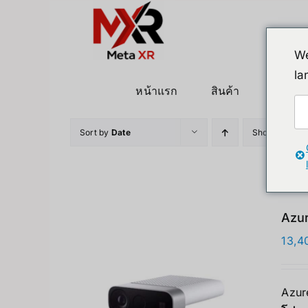
ข้าม
ไป
ยัง
We
เนื้อหา
la
หน้าแรก
สินค้า
หุ่นยนต
Sort by
Date
Show
12 Pro
Azur
13,4
Azure