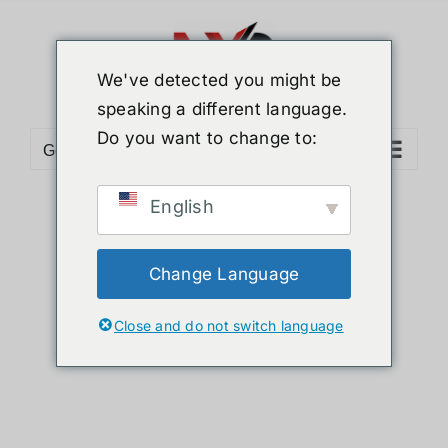
ข้าม
ไป
ยัง
We've detected you might be
เนื้อหา
speaking a different language.
Do you want to change to:
Go to...
English
Sort by
Price
Show
12 Products
Change Language
Close and do not switch language