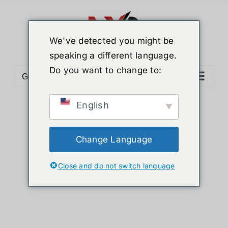
ข้าม
ไป
ยัง
We've detected you might be
เนื้อหา
speaking a different language.
Do you want to change to:
Go to...
English
Sort by
Default Order
Show
36 Products
Change Language
Close and do not switch language