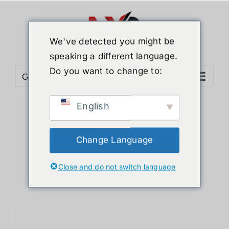
ข้าม
ไป
ยัง
We've detected you might be
เนื้อหา
speaking a different language.
Do you want to change to:
Go to...
English
Sort by
Default Order
Show
12 Products
Change Language
Close and do not switch language