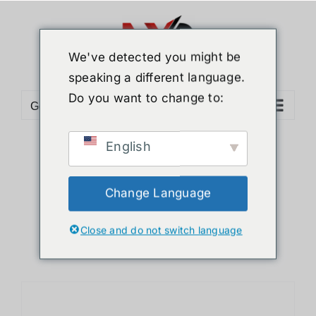
ข้าม
ไป
ยัง
We've detected you might be
เนื้อหา
speaking a different language.
Do you want to change to:
Go to...
English
Sort by
Price
Show
12 Products
Change Language
Close and do not switch language