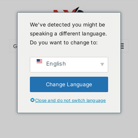
ข้าม
ไป
ยัง
We've detected you might be
เนื้อหา
speaking a different language.
Do you want to change to:
Go to...
English
Sort by
Name
Show
12 Products
Change Language
Close and do not switch language