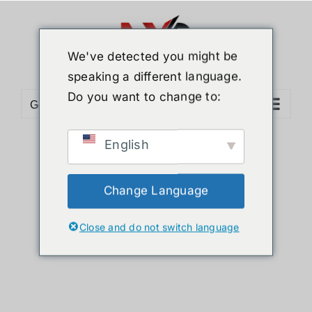
ข้าม
ไป
ยัง
We've detected you might be
เนื้อหา
speaking a different language.
Do you want to change to:
Go to...
English
Sort by
Default Order
Show
12 Products
Change Language
Close and do not switch language