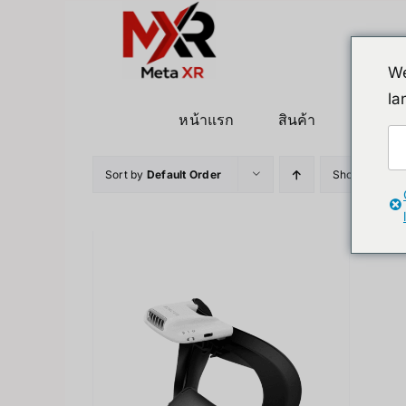
ข้าม
ไป
ยัง
We
เนื้อหา
la
หน้าแรก
สินค้า
หุ่นยนต
Sort by
Default Order
Show
12 Pro