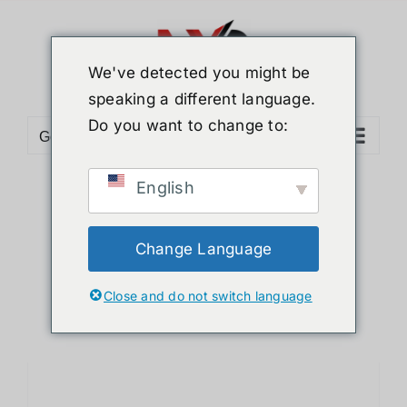
ข้าม
ไป
ยัง
We've detected you might be
เนื้อหา
speaking a different language.
Do you want to change to:
Go to...
English
Sort by
Popularity
Show
12 Products
Change Language
Close and do not switch language