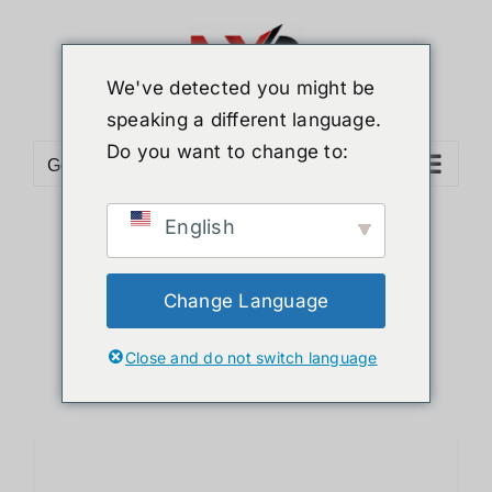
ข้าม
ไป
ยัง
We've detected you might be
เนื้อหา
speaking a different language.
Do you want to change to:
Go to...
English
Sort by
Popularity
Show
24 Products
Change Language
Close and do not switch language