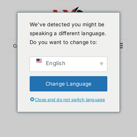
ข้าม
ไป
ยัง
We've detected you might be
เนื้อหา
speaking a different language.
Do you want to change to:
Go to...
English
Sort by
Name
Show
12 Products
Change Language
Close and do not switch language