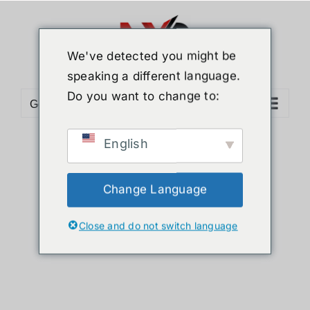
ข้าม
ไป
ยัง
We've detected you might be
เนื้อหา
speaking a different language.
Do you want to change to:
Go to...
English
Sort by
Popularity
Show
24 Products
Change Language
Close and do not switch language