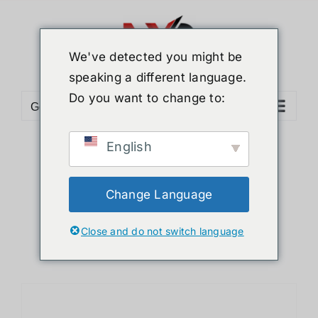
ข้าม
ไป
ยัง
We've detected you might be
เนื้อหา
speaking a different language.
Do you want to change to:
Go to...
English
Sort by
Date
Show
36 Products
Change Language
Close and do not switch language