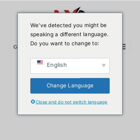
ข้าม
ไป
ยัง
We've detected you might be
เนื้อหา
speaking a different language.
Do you want to change to:
Go to...
English
Sort by
Date
Show
12 Products
Change Language
Close and do not switch language