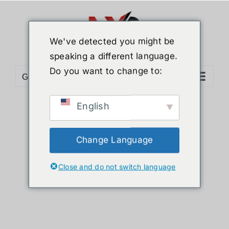
ข้าม
ไป
ยัง
We've detected you might be
เนื้อหา
speaking a different language.
Do you want to change to:
Go to...
English
Sort by
Name
Show
36 Products
Change Language
Close and do not switch language