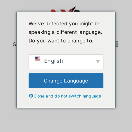
ข้าม
ไป
ยัง
We've detected you might be
เนื้อหา
speaking a different language.
Do you want to change to:
Go to...
English
Sort by
Date
Show
24 Products
Change Language
Close and do not switch language