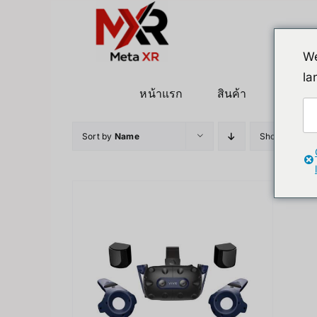
ข้าม
ไป
ยัง
We
เนื้อหา
la
หน้าแรก
สินค้า
หุ่นยนต
Sort by
Name
Show
12 Pro