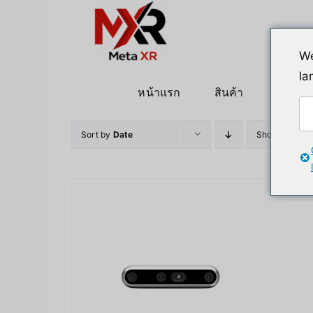
ข้าม
ไป
ยัง
We
เนื้อหา
la
หน้าแรก
สินค้า
หุ่นยนต
Sort by
Date
Show
12 Pro