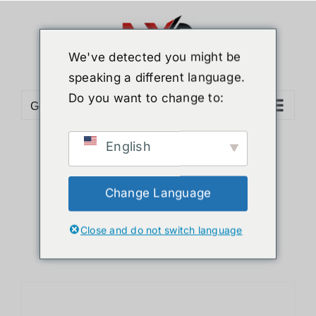
ข้าม
ไป
ยัง
We've detected you might be
เนื้อหา
speaking a different language.
Do you want to change to:
Go to...
English
Sort by
Name
Show
24 Products
Change Language
Close and do not switch language