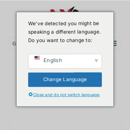
ข้าม
ไป
ยัง
We've detected you might be
เนื้อหา
speaking a different language.
Do you want to change to:
Go to...
English
Sort by
Name
Show
36 Products
Change Language
Close and do not switch language