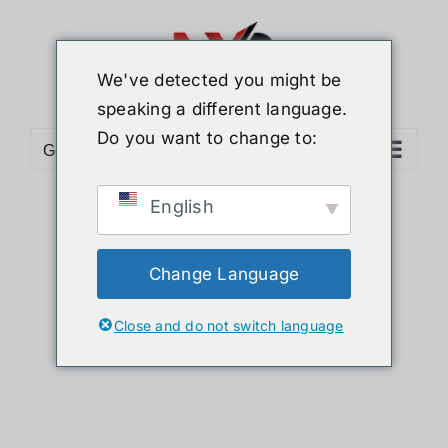
ข้าม
ไป
ยัง
We've detected you might be
เนื้อหา
speaking a different language.
Do you want to change to:
Go to...
English
Sort by
Name
Show
36 Products
Change Language
Close and do not switch language