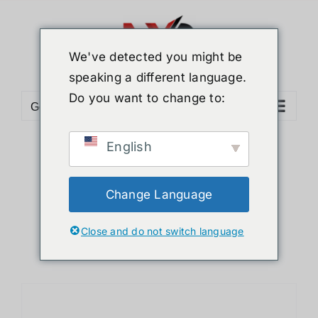
ข้าม
ไป
ยัง
We've detected you might be
เนื้อหา
speaking a different language.
Do you want to change to:
Go to...
English
Sort by
Price
Show
12 Products
Change Language
Close and do not switch language