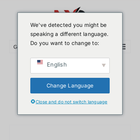
ข้าม
ไป
ยัง
We've detected you might be
เนื้อหา
speaking a different language.
Do you want to change to:
Go to...
English
Sort by
Date
Show
24 Products
Change Language
Close and do not switch language