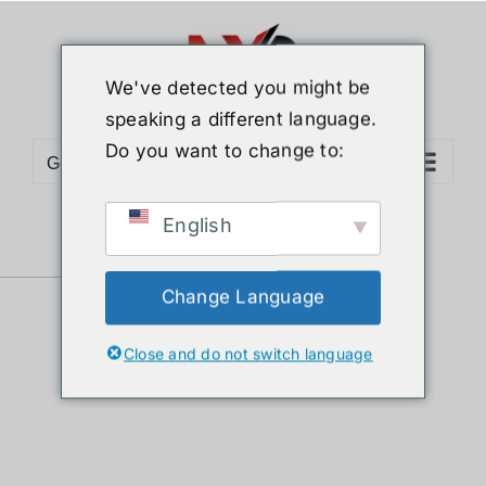
ข้าม
ไป
ยัง
We've detected you might be
เนื้อหา
speaking a different language.
Do you want to change to:
Go to...
English
Sort by
Popularity
Show
12 Products
Change Language
Close and do not switch language