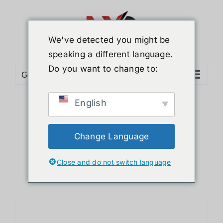
ข้าม
ไป
ยัง
We've detected you might be
เนื้อหา
speaking a different language.
Do you want to change to:
Go to...
English
Sort by
Name
Show
12 Products
Change Language
Close and do not switch language