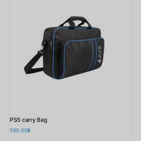
PS5 carry Bag
590.00
฿