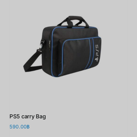
PS5 carry Bag
590.00
฿