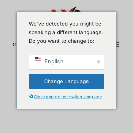
ข้าม
ไป
ยัง
We've detected you might be
เนื้อหา
speaking a different language.
Do you want to change to:
Go to...
English
Sort by
Popularity
Show
12 Products
Change Language
Close and do not switch language