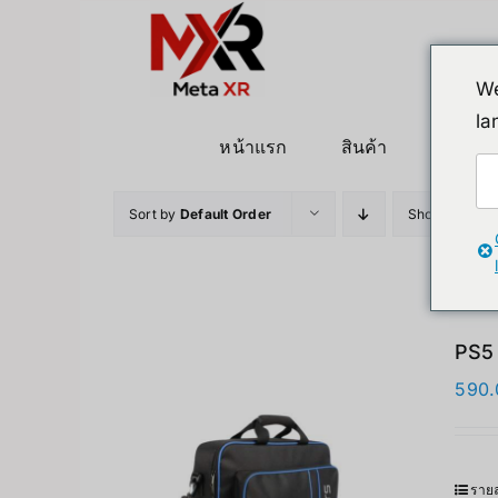
ข้าม
ไป
ยัง
We
เนื้อหา
la
หน้าแรก
สินค้า
หุ่นยนต
Sort by
Default Order
Show
12 Pro
PS5 
590.
รายล