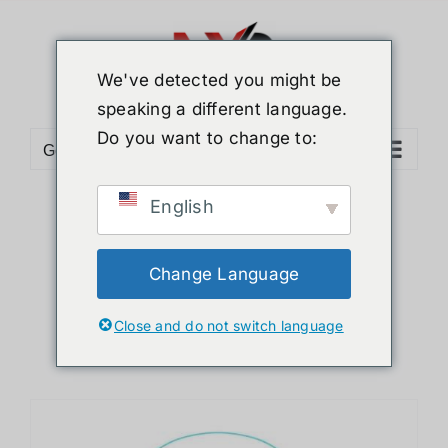
ข้าม
ไป
ยัง
We've detected you might be
เนื้อหา
speaking a different language.
Do you want to change to:
Go to...
English
Sort by
Date
Show
12 Products
Change Language
Close and do not switch language