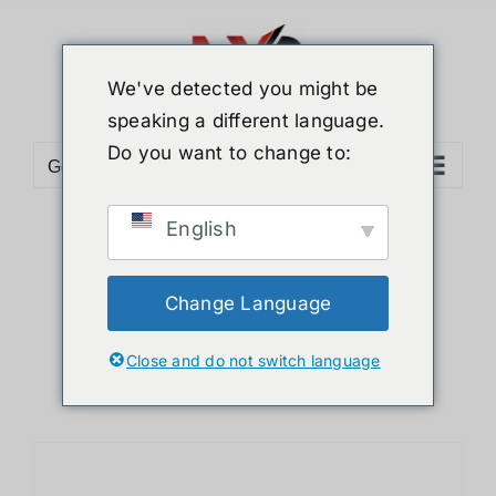
ข้าม
ไป
ยัง
We've detected you might be
เนื้อหา
speaking a different language.
Do you want to change to:
Go to...
English
Sort by
Default Order
Show
12 Products
Change Language
Close and do not switch language