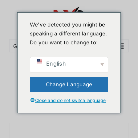
ข้าม
ไป
ยัง
We've detected you might be
เนื้อหา
speaking a different language.
Do you want to change to:
Go to...
English
Sort by
Default Order
Show
12 Products
Change Language
Close and do not switch language