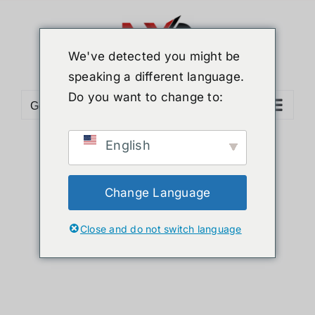
ข้าม
ไป
ยัง
We've detected you might be
เนื้อหา
speaking a different language.
Do you want to change to:
Go to...
English
Sort by
Default Order
Show
36 Products
Change Language
Close and do not switch language