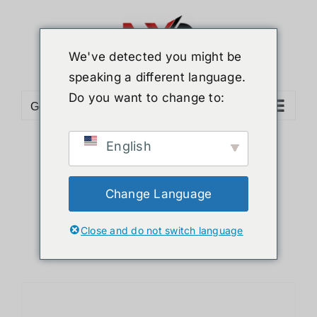
ข้าม
ไป
ยัง
We've detected you might be
เนื้อหา
speaking a different language.
Do you want to change to:
Go to...
English
Sort by
Date
Show
24 Products
Change Language
Close and do not switch language