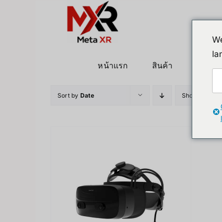
ข้าม
ไป
ยัง
We
เนื้อหา
la
หน้าแรก
สินค้า
หุ่นยนต
Sort by
Date
Show
12 Pro