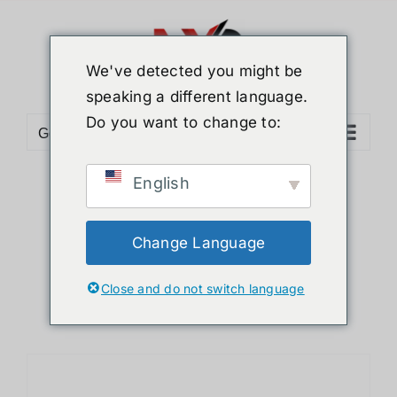
ข้าม
ไป
ยัง
We've detected you might be
เนื้อหา
speaking a different language.
Do you want to change to:
Go to...
English
Sort by
Date
Show
36 Products
Change Language
Close and do not switch language