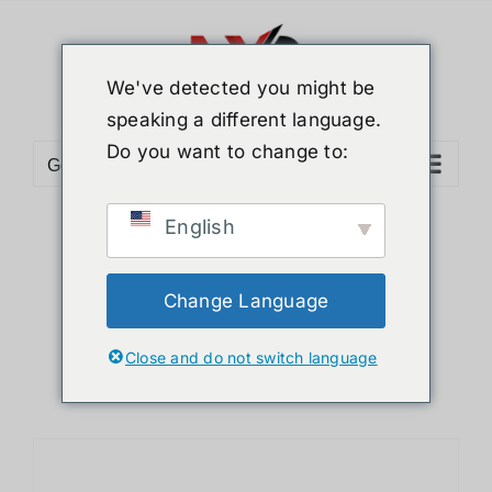
ข้าม
ไป
ยัง
We've detected you might be
เนื้อหา
speaking a different language.
Do you want to change to:
Go to...
English
Sort by
Price
Show
12 Products
Change Language
Close and do not switch language