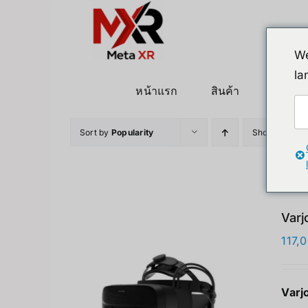
ข้าม
ไป
ยัง
We
เนื้อหา
la
หน้าแรก
สินค้า
หุ่นยนต
Sort by
Popularity
Show
36 Pro
Varj
117,
Varj