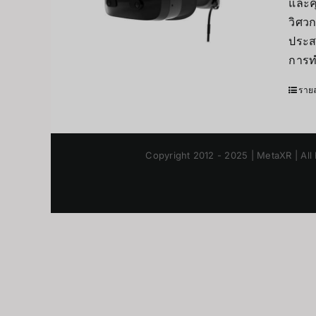
และค
วิศว
ประสบ
การท
รายล
Copyright 2012 - 2025 | MetaXR | All 