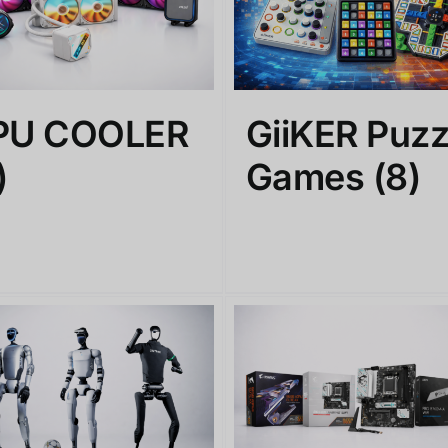
PU COOLER
GiiKER Puzz
)
Games
(8)