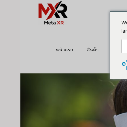
ข้าม
ไป
ยัง
We
เนื้อหา
la
หน้าแรก
สินค้า
หุ่นยนต