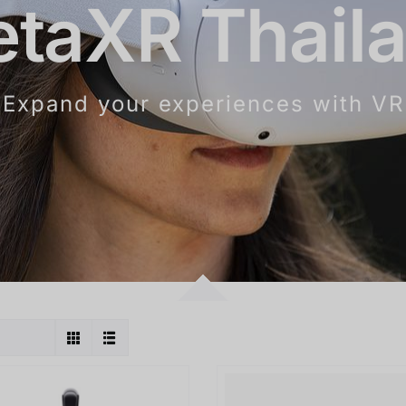
taXR Thail
Expand your experiences with VR