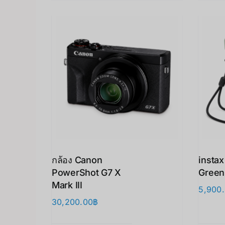
กล้อง Canon
insta
PowerShot G7 X
Green
Mark III
5,900
30,200.00
฿