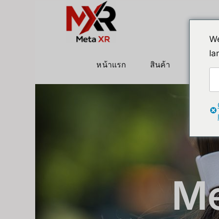
ข้าม
ไป
ยัง
We
เนื้อหา
la
หน้าแรก
สินค้า
หุ่นยนต
Me