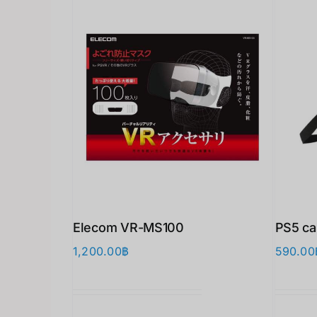
Elecom VR-MS100
PS5 ca
1,200.00
฿
590.00