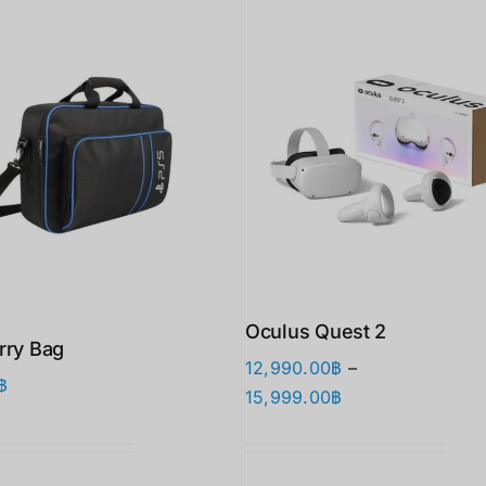
Oculus Quest 2
rry Bag
12,990.00
฿
–
฿
Price
15,999.00
฿
range:
12,990.00฿
through