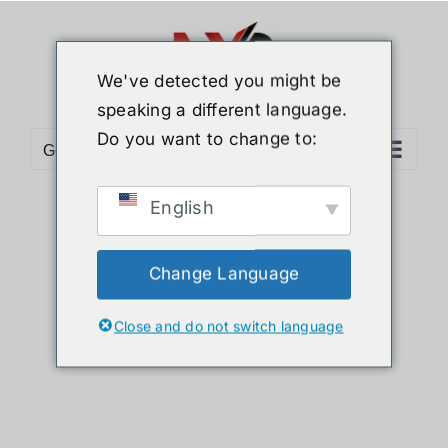
Skip
to
content
We've detected you might be
speaking a different language.
Do you want to change to:
Go to...
English
Sort by
Popularity
Show
12 Products
Change Language
Close and do not switch language