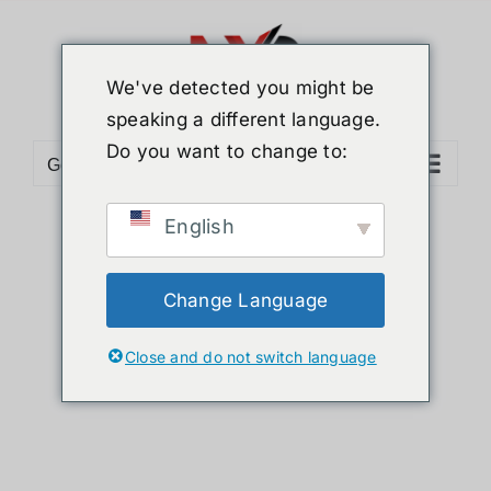
Skip
to
content
We've detected you might be
speaking a different language.
Do you want to change to:
Go to...
English
Sort by
Default Order
Show
12 Products
Change Language
Close and do not switch language