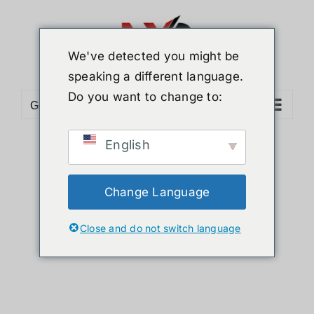
Skip
to
content
We've detected you might be
speaking a different language.
Do you want to change to:
Go to...
English
Sort by
Name
Show
12 Products
Change Language
Close and do not switch language