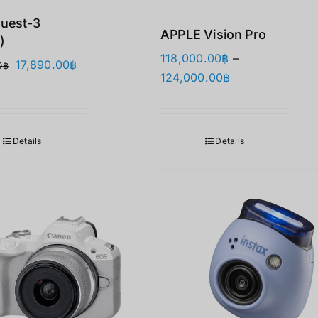
uest-3
APPLE Vision Pro
)
118,000.00
฿
–
原
当
17,890.00
฿
0
฿
价
124,000.00
฿
价
前
格
为：
价
范
21,900.00฿。
格
围：
为：
Details
Details
118,000.00฿
17,890.00฿。
至
124,000.00฿