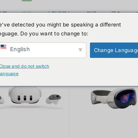
首页
产品
人形机器人
新闻
服务
've detected you might be speaking a different
nguage. Do you want to change to:
ucts
English
Change Languag
Close and do not switch
language