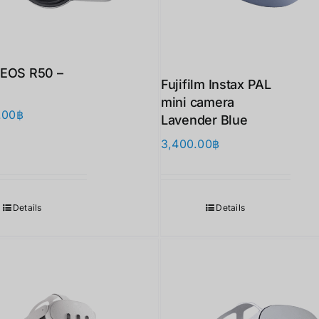
EOS R50 –
Fujifilm Instax PAL
mini camera
.00
฿
Lavender Blue
3,400.00
฿
Details
Details