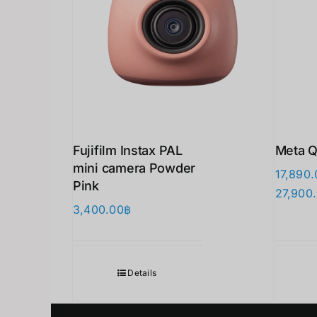
Fujifilm Instax PAL
Meta Q
mini camera Powder
17,890.
Pink
27,900
3,400.00
฿
Details