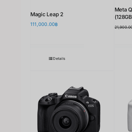
Meta Q
Magic Leap 2
(128GB
111,000.00
฿
21,900.0
Details