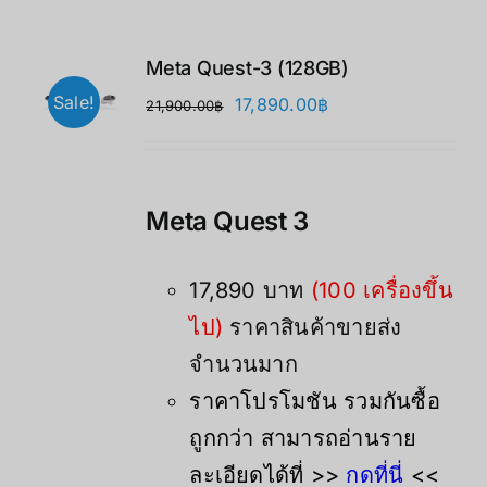
Meta Quest-3 (128GB)
Sale!
原
当
17,890.00
฿
21,900.00
฿
价
前
为：
价
21,900.00฿。
格
Meta Quest 3
为：
17,890.00฿。
17,890 บาท
(100 เครื่องขึ้น
ไป)
ราคาสินค้าขายส่ง
จำนวนมาก
ราคาโปรโมชัน รวมกันซื้อ
ถูกกว่า สามารถอ่านราย
ละเอียดได้ที่ >>
กดที่นี่
<<