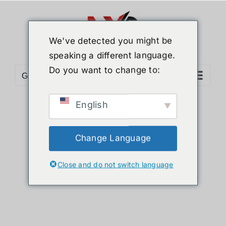
Skip
to
content
We've detected you might be
speaking a different language.
Do you want to change to:
Go to...
English
Sort by
Price
Show
36 Products
Change Language
Close and do not switch language