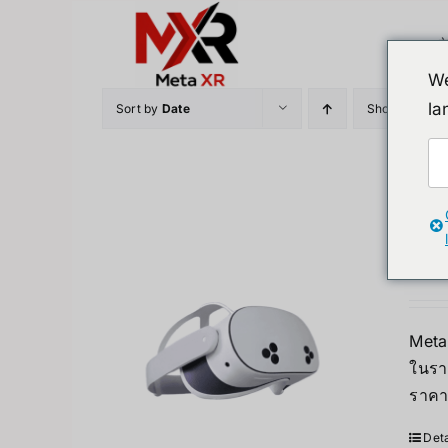
Skip
to
content
We
la
Sort by
Date
Show
12 Prod
Meta
12,6
Meta 
ในรา
ราคา
Deta