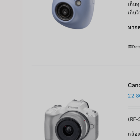
เก็บท
เก็บว
หากส
Deta
Cano
22,8
(RF-
กล้อง