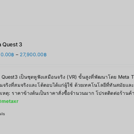
 Quest 3
价
90.00
฿
–
27,900.00
฿
格
范
 Quest3 เป็นชุดหูฟังเสมือนจริง (VR) ขั้นสูงที่พัฒนาโดย Me
围：
นจริงที่สมจริงและโต้ตอบได้แก่ผู้ใช้ ด้วยเทคโนโลยีที่ทันสมัยแ
17,890.00฿
เหตุ: ราคาข้างต้นเป็นราคาสั่งซื้อจำนวนมาก โปรดติดต่อร้านค้
至
metaxr
27,900.00฿
ils