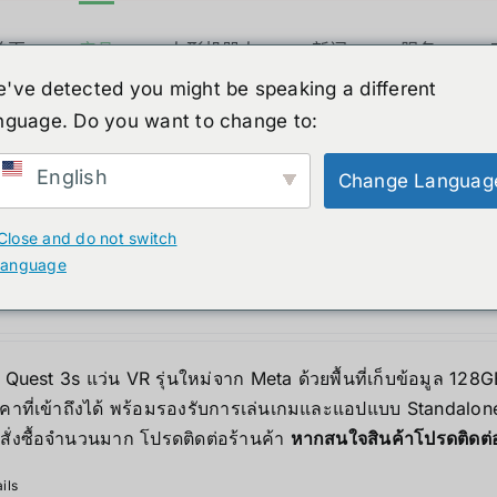
首页
产品
人形机器人
新闻
服务
've detected you might be speaking a different
nguage. Do you want to change to:
ucts
English
Change Languag
Close and do not switch
 Quest 3S
language
价
90.00
฿
–
17,490.00
฿
格
范
Quest 3s แว่น VR รุ่นใหม่จาก Meta ด้วยพื้นที่เก็บข้อมูล 12
围：
คาที่เข้าถึงได้ พร้อมรองรับการเล่นเกมและแอปแบบ Standalone 
12,690.00฿
สั่งซื้อจำนวนมาก โปรดติดต่อร้านค้า
หากสนใจสินค้าโปรดติดต
至
17,490.00฿
ils