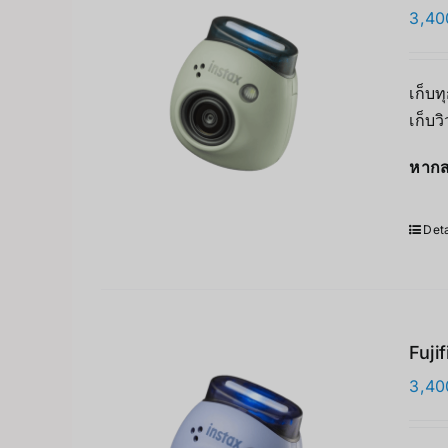
3,40
เก็บท
เก็บว
หากส
Deta
Fuji
3,40