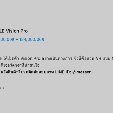
E Vision Pro
价
000.00
฿
–
124,000.00
฿
格
范
 ได้เปิดตัว Vision Pro อย่างเป็นทางการ ซึ่งนี่คือแว่น VR แบบ
围：
ฟีเจอร์ต่างๆที่น่าสนใจ
118,000.00฿
นใจสินค้าโปรดติดต่อสอบถาม LINE ID:
@metaxr
至
124,000.00฿
ils