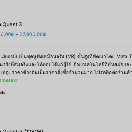
 Quest 3
价
90.00
฿
–
27,900.00
฿
格
范
 Quest3 เป็นชุดหูฟังเสมือนจริง (VR) ขั้นสูงที่พัฒนาโดย Me
围：
นจริงที่สมจริงและโต้ตอบได้แก่ผู้ใช้ ด้วยเทคโนโลยีที่ทันสมัยแ
17,890.00฿
เหตุ: ราคาข้างต้นเป็นราคาสั่งซื้อจำนวนมาก โปรดติดต่อร้านค้
至
metaxr
27,900.00฿
ils
 Quest-3 (128GB)