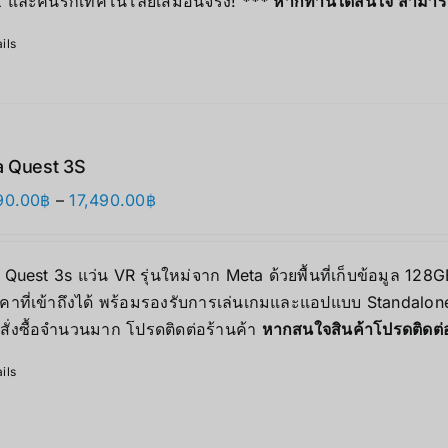
 และคนรักเทคโนโลยีเสมือนจริง!
*** หากท่านใดสนใจ สามารถติ
ils
 Quest 3S
价
90.00
฿
–
17,490.00
฿
格
范
Quest 3s แว่น VR รุ่นใหม่จาก Meta ด้วยพื้นที่เก็บข้อมูล 12
围：
คาที่เข้าถึงได้ พร้อมรองรับการเล่นเกมและแอปแบบ Standalone 
12,690.00฿
สั่งซื้อจำนวนมาก โปรดติดต่อร้านค้า
หากสนใจสินค้าโปรดติดต
至
17,490.00฿
ils