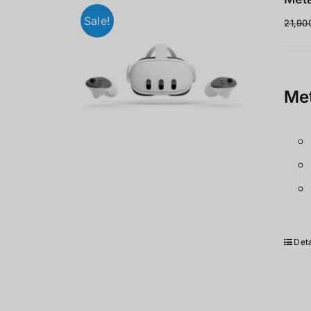
Sale!
21,90
Met
Deta