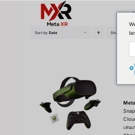
Skip
to
content
We
la
Sort by
Date
Show
12 Prod
Meta
13,4
Meta
Snap
Clou
เล่น