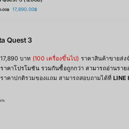
原
当
17,890.00
฿
0.00
฿
价
前
为：
价
21,900.00฿。
格
a Quest 3
为：
17,890.00฿。
17,890 บาท
(100 เครื่องขึ้นไป)
ราคาสินค้าขายส่
ราคาโปรโมชัน รวมกันซื้อถูกกว่า สามารถอ่านรายละ
ราคาปกติรวมของแถม สามารถสอบถามได้ที่
LINE 
ils