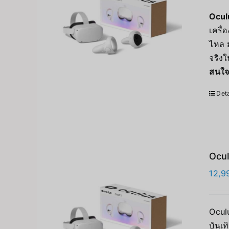
Ocul
เครื
ไหล 
จริงใ
สนใจ
Deta
Ocul
12,9
Oculu
บันเท