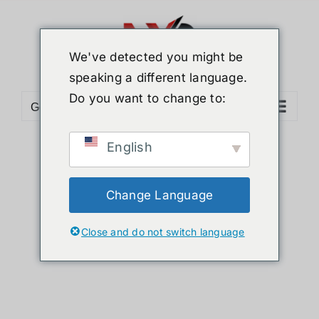
Skip
to
content
We've detected you might be
speaking a different language.
Do you want to change to:
Go to...
English
Sort by
Name
Show
12 Products
Change Language
Close and do not switch language